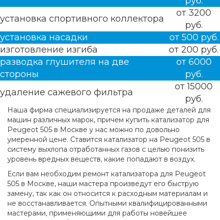
руб.
от 3200
установка спортивного коллектора
руб.
установка насадки
от 500 руб.
изготовление изгиба
от 200 руб.
разводка глушителя на две
от 6000
стороны
руб.
от 15000
удаление сажевого фильтра
руб.
Наша фирма специализируется на продаже деталей для
машин различных марок, причем купить катализатор для
Peugeot 505 в Москве у нас можно по довольно
умеренной цене. Ставится катализатор на Peugeot 505 в
систему выхлопа отработанных газов с целью понизить
уровень вредных веществ, какие попадают в воздух.
Если вам необходим ремонт катализатора для Peugeot
505 в Москве, наши мастера произведут его быструю
замену, так как он относится к расходным материалам и
не восстанавливается. Опытными квалифицированными
мастерами, применяющими для работы новейшее