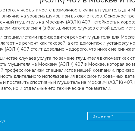
 этого, у нас вы имеете возможность купить глушитель для 
 влияние на уровень шумов при выхлопе газов. Основное тр
енный глушитель на Москвич (АЗЛК) 407 - стойкость к корр
алом изготовления (в большинстве случаев с этой целью исп
 специалистами производится ремонт глушителя для Москви
лагает не ремонт как таковой, а его демонтаж и установку но
ч (АЗЛК) 407 стоит довольно недорого, что никак не снижае
шинстве случаев услуга по замене глушителя включает как ст
сть глушителя на Москвич (АЗЛК) 407 в Москве, которая во мн
й профессионализм специалистов нашей компании, производ
ность длительного использования всех смонтированных дета
ь и поставить спортивный глушитель на Москвич (АЗЛК) 407,
 авто, но и отдельные его технические показатели.
ут.