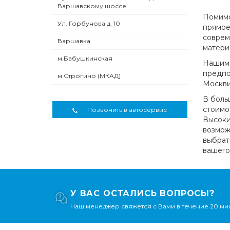
Варшавскому шоссе
Помимо
Ул. Горбунова д. 10
прямое
соврем
Варшавка
матери
м.Бабушкинская
Нашими
предпо
м.Строгино (МКАД)
Москви
В боль
стоимо
Позвонить в автосервис
Высоки
возмож
выбрат
вашего
У ВАС ОСТАЛИСЬ ВОПРОСЫ?
Наш менеджер свяжется с Вами в течение 20 мин