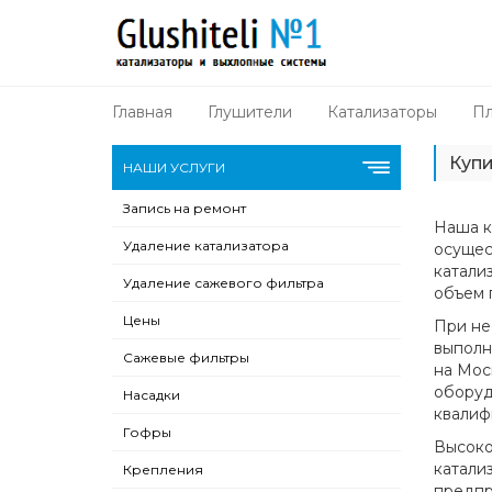
Главная
Глушители
Катализаторы
Пл
Купи
НАШИ УСЛУГИ
Запись на ремонт
Наша к
Удаление катализатора
осущес
катали
Удаление сажевого фильтра
объем 
Цены
При не
выполн
Сажевые фильтры
на Мос
оборуд
Насадки
квалиф
Гофры
Высоко
катали
Крепления
предпр