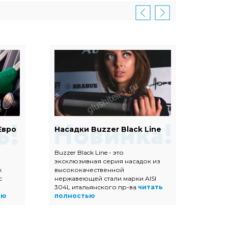
Евро
Насадки Buzzer Black Line
Наса
Buzzer Black Line - это
Насадк
эксклюзивная серия насадок из
полир
х
высококачественной
высок
с
нержавеющей стали марки AISI
нержав
304L итальянского пр-ва
читать
прямоу
ью
полностью
трапец
полно