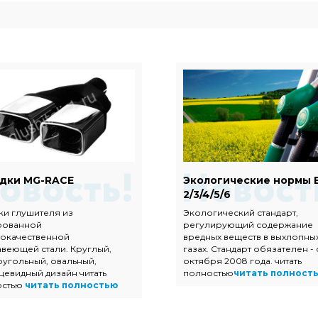
дки MG-RACE
Экологические нормы 
2/3/4/5/6
ки глушителя из
Экологический стандарт,
рованной
регулирующий содержание
окачественной
вредных веществ в выхлопны
веющей стали. Круглый,
газах. Стандарт обязателен - 
угольный, овальный,
октября 2008 года. читать
цевидный дизайн читать
полностью
читать полност
остью
читать полностью