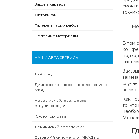
Защита картера
смонти
технич
Оптовикам
Галерея наших работ
Не
Полезные материалы
В том 
конкре
подход
НАШИ АВТОСЕРВИСЫ
систем
Заказы
Люберцы
замена
случае
Дмитровское шоссе пересечение с
всем р
МКАД
Как пр
Новое Измайлово, шоссе
то, чт
Энтузиастов д 8
необхо
Южнопортовая
Москви
Лениниский проспект д 51
Г
Бутово 4й километр от МКАД по