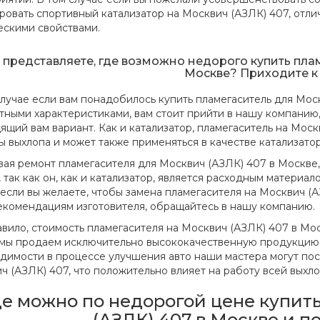
ровать спортивный катализатор на Москвич (АЗЛК) 407, отл
ескими свойствами.
 представляете, где возможно недорого купить пла
Москве? Приходите к
случае если вам понадобилось купить пламегаситель для Мос
тными характеристиками, вам стоит прийти в нашу компанию,
ящий вам вариант. Как и катализатор, пламегаситель на Мос
ы выхлопа и может также применяться в качестве катализатор
вая ремонт пламегасителя для Москвич (АЗЛК) 407 в Москве,
, так как он, как и катализатор, является расходным материа
 если вы желаете, чтобы замена пламегасителя на Москвич (
екомендациям изготовителя, обращайтесь в нашу компанию.
авило, стоимость пламегасителя на Москвич (АЗЛК) 407 в Мос
о мы продаем исключительно высококачественную продукцию,
димости в процессе улучшения авто наши мастера могут пос
ч (АЗЛК) 407, что положительно влияет на работу всей выхл
де можно по недорогой цене купит
(АЗЛК) 407 в Москве и п