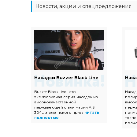
Новости, акции и спецпредложения
Евро
Насадки Buzzer Black Line
Наса
Buzzer Black Line - это
Насад
эксклюзивная серия насадок из
поли
ых
высококачественной
высок
 с
нержавеющей стали марки AISI
нержа
304L итальянского пр-ва
читать
прямо
тью
полностью
трапе
полн