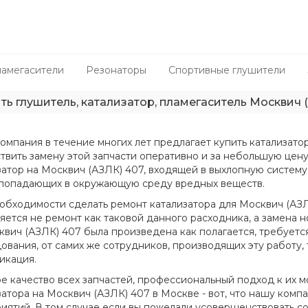
амегасители
Резонаторы
Спортивные глушители
ть глушитель, катализатор, пламегаситель Москвич 
омпания в течение многих лет предлагает купить катализато
твить замену этой запчасти оперативно и за небольшую цену
затор на Москвич (АЗЛК) 407, входящей в выхлопную систему
попадающих в окружающую среду вредных веществ.
обходимости сделать ремонт катализатора для Москвич (АЗЛК
яется не ремонт как таковой данного расходника, а замена 
квич (АЗЛК) 407 была произведена как полагается, требует
ования, от самих же сотрудников, производящих эту работу, 
икация.
е качество всех запчастей, профессиональный подход к их м
затора на Москвич (АЗЛК) 407 в Москве - вот, что нашу комп
иятий. В том случае если вы пожелали усовершенствовать с