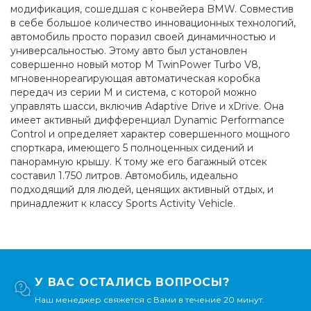
модификация, сошедшая с конвейера BMW. Совместив
в себе большое количество инновационных технологий,
автомобиль просто поразил своей динамичностью и
универсальностью. Этому авто был установлен
совершенно новый мотор M TwinPower Turbo V8,
мгновеннореагирующая автоматическая коробка
передач из серии М и система, с которой можно
управлять шасси, включив Adaptive Drive и xDrive. Она
имеет активный дифференциал Dynamic Performance
Control и определяет характер совершенного мощного
спорткара, имеющего 5 полноценных сидений и
панорамную крышу. К тому же его багажный отсек
составил 1.750 литров. Автомобиль, идеально
подходящий для людей, ценящих активный отдых, и
принадлежит к классу Sports Activity Vehicle.
У ВАС ОСТАЛИСЬ ВОПРОСЫ?
Наш менеджер свяжется с Вами в течение 20 минут.