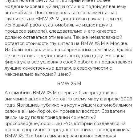
глушитель на BMW X5 M, который имеет более
модернизированный вид и отлично подойдет вашему
автомобилю. Поскольку роль такого элемента, как
глушитель на BMW X5 M достаточно важна ( при его
исправной работе, автомобиль не издает шум в
процессе выхлопа), следовательно и его качество
должно оставаться отменным. Так же немаловажной
остается стоимость глушителя на BMW X5 M в Москве.
Из большого количества современных компаний, далеко
не все готовы предоставить выгодную цену. Но наша
фирма учла все условия в своей работе и предоставляет
лучшие качественные детали, в совокупности с
максимально выгодной ценой.
BMW X5 M
Автомобиль BMW X5 M впервые был представлен
вниманию автомобилистов по всему миру в апреле 2009
года. Явившись публике на крупнейшем автомобильном
салоне в Нью-Йорке, он произвел восторг. Создатели
явили миру полноприводный 4х местный
кроссовер(внедорожник) Е70, который создавался на
основе спортивного предшественника – внедорожника
BMW X5. Это была самая первая полноприводная