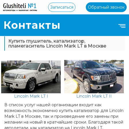
Записаться
Обратный звонок
Контакты
Купить глушитель, катализатор,
пламегаситель Lincoln Mark LT в Москве
Lincoln Mark LT I
Lincoln Mark LT II
В список услуг нашей организации входит как
возможность экономично купить катализатор для Lincoln
Mark LT в Москве, так и произведение его замены при
желании на новый в кратчайшие сроки. Благодаря такой
автодетали, как катализатор на Lincoln Mark LT,