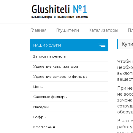
Главная
Глушители
Катализаторы
Пл
Купи
НАШИ УСЛУГИ
Запись на ремонт
Чтобы 
Удаление катализатора
необхо
выхлоп
Удаление сажевого фильтра
вещест
Цены
При не
не вос
Сажевые фильтры
замена
сотруд
Насадки
оборуд
Гофры
В наше
работу 
Крепления
кто на