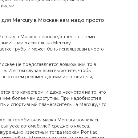
тиками.
для Mercury в Москве, вам надо просто
 Mercury в Москве непосредственно с теми
ании пламегаситель на Mercury
астке трубы и может быть использован вместо
Москве не представляется возможным, то в
е. И в том случае если вы хотите, чтобы
ласно всем рекомендациям изготовителя,
тся его качеством, и даже несмотря на то, что
 нее более чем доступны. При надобности в
ь и спортивный пламегаситель на Mercury, что
rd, автомобильная марка Mercury появилась
а выпуске автомобилей среднего класса.
нкуренцию известным тогда маркам Pontiac,