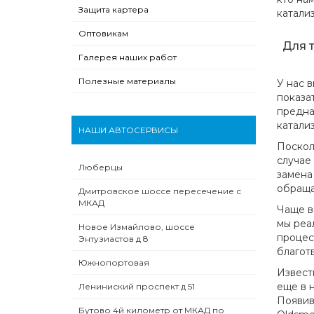
Защита картера
катали
Оптовикам
Для 
Галерея наших работ
Полезные материалы
У нас 
показа
предна
катализ
НАШИ АВТОСЕРВИСЫ
Поскол
случае
Люберцы
замена
обраща
Дмитровское шоссе пересечение с
МКАД
Чаще в
мы реа
Новое Измайлово, шоссе
процес
Энтузиастов д 8
благот
Южнопортовая
Извест
еще в 
Лениниский проспект д 51
Появив
Бутово 4й километр от МКАД по