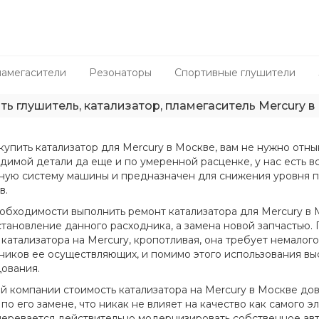
амегасители
Резонаторы
Спортивные глушители
ть глушитель, катализатор, пламегаситель Mercury в
купить катализатор для Mercury в Москве, вам не нужно отны
димой детали да еще и по умеренной расценке, у нас есть вс
ную систему машины и предназначен для снижения уровня
в.
обходимости выполнить ремонт катализатора для Mercury в М
становление данного расходника, а замена новой запчастью.
 катализатора на Mercury, кропотливая, она требует немало
ников ее осуществляющих, и помимо этого использования в
ования.
й компании стоимость катализатора на Mercury в Москве дов
по его замене, что никак не влияет на качество как самого эл
меревается действительно модернизировать собственное ав