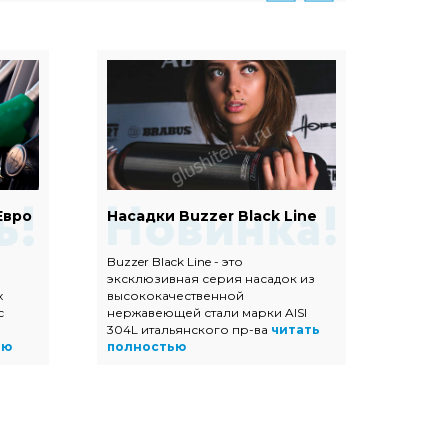
Евро
Насадки Buzzer Black Line
Наса
Buzzer Black Line - это
Насадк
эксклюзивная серия насадок из
полир
х
высококачественной
высок
с
нержавеющей стали марки AISI
нержав
304L итальянского пр-ва
читать
прямоу
ью
полностью
трапец
полно