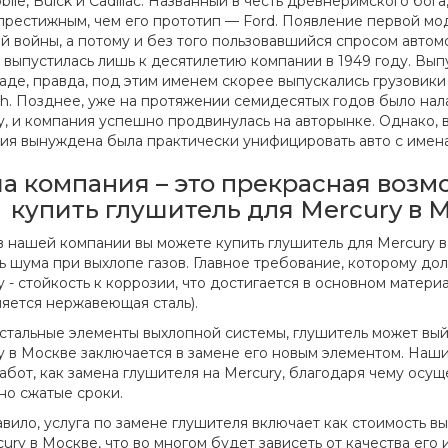
ile, Buick и Cadillac. Названный в честь древнеримского бог
престижным, чем его прототип — Ford. Появление первой мо
й войны, а потому и без того пользовавшийся спросом автом
 выпустилась лишь к десятилетию компании в 1949 году. Вып
наде, правда, под этим именем скорее выпускались грузовики
h. Позднее, уже на протяжении семидесятых годов было на
y, и компания успешно продвинулась на авторынке. Однако, 
ия вынуждена была практически унифицировать авто с имена
а компания – это прекрасная возм
купить глушитель для Mercury в М
в нашей компании вы можете купить глушитель для Mercury 
ь шума при выхлопе газов. Главное требование, которому д
y - стойкость к коррозии, что достигается в основном матери
яется нержавеющая сталь).
остальные элементы выхлопной системы, глушитель может выйт
y в Москве заключается в замене его новым элементом. Наш
работ, как замена глушителя на Mercury, благодаря чему осущ
но сжатые сроки.
авило, услуга по замене глушителя включает как стоимость в
ury в Москве, что во многом будет зависеть от качества его