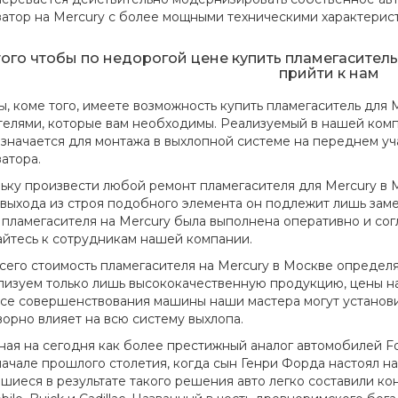
затор на Mercury с более мощными техническими характерис
того чтобы по недорогой цене купить пламегаситель 
прийти к нам
вы, коме того, имеете возможность купить пламегаситель для
телями, которые вам необходимы. Реализуемый в нашей комп
значается для монтажа в выхлопной системе на переднем уч
атора.
ьку произвести любой ремонт пламегасителя для Mercury в 
 выхода из строя подобного элемента он подлежит лишь замен
 пламегасителя на Mercury была выполнена оперативно и сог
йтесь к сотрудникам нашей компании.
сего стоимость пламегасителя на Mercury в Москве определяе
лизуем только лишь высококачественную продукцию, цены на
се совершенствования машины наши мастера могут установит
ворно влияет на всю систему выхлопа.
ная на сегодня как более престижный аналог автомобилей Fo
начале прошлого столетия, когда сын Генри Форда настоял н
шиеся в результате такого решения авто легко составили ко