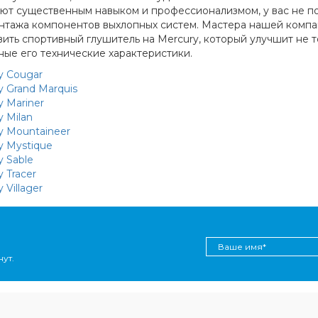
ют существенным навыком и профессионализмом, у вас не по
нтажа компонентов выхлопных систем. Мастера нашей компан
вить спортивный глушитель на Mercury, который улучшит не т
ные его технические характеристики.
y Cougar
y Grand Marquis
y Mariner
 Milan
y Mountaineer
y Mystique
y Sable
 Tracer
 Villager
ут.