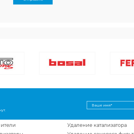
ут.
шители
Удаление катализатора