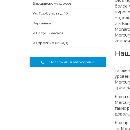
Oldsmob
Варшавскому шоссе
более 
мирово
Ул. Горбунова д. 10
модель
Варшавка
и в Ка
Monarc
м.Бабушкинская
Mercur
компан
м.Строгино (МКАД)
Наш
Позвонить в автосервис
Также 
уровен
Mercur
примен
Как и 
Mercur
таких 
доволь
Как пр
на Merc