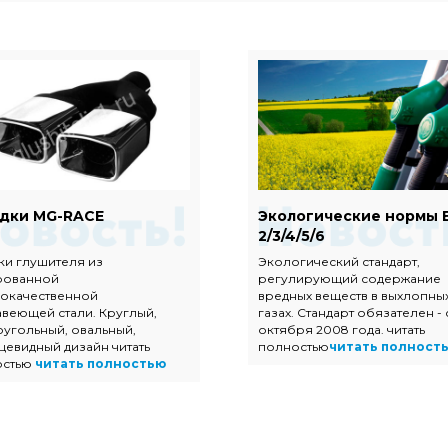
дки MG-RACE
Экологические нормы 
2/3/4/5/6
ки глушителя из
Экологический стандарт,
рованной
регулирующий содержание
окачественной
вредных веществ в выхлопны
веющей стали. Круглый,
газах. Стандарт обязателен - 
угольный, овальный,
октября 2008 года. читать
цевидный дизайн читать
полностью
читать полност
остью
читать полностью