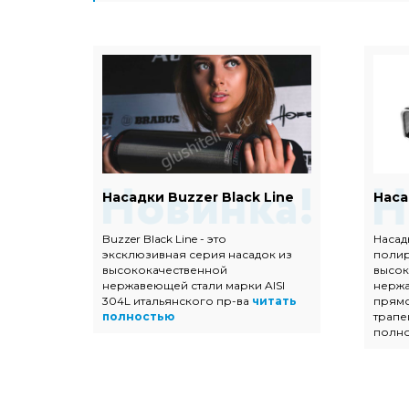
Евро
Насадки Buzzer Black Line
Наса
Buzzer Black Line - это
Насад
эксклюзивная серия насадок из
поли
ых
высококачественной
высок
 с
нержавеющей стали марки AISI
нержа
304L итальянского пр-ва
читать
прямо
тью
полностью
трапе
полн