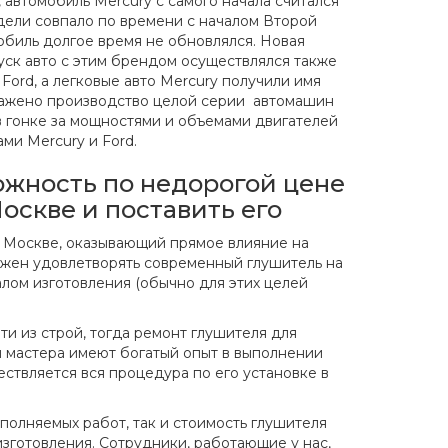
а, автомобиль Mercury с самого начала считался
дели совпало по времени с началом Второй
обиль долгое время не обновлялся. Новая
уск авто с этим брендом осуществлялся также
 Ford, а легковые авто Mercury получили имя
лажено производство целой серии автомашин
в гонке за мощностями и объемами двигателей
ми Mercury и Ford.
ожность по недорогой цене
оскве и поставить его
в Москве, оказывающий прямое влияние на
олжен удовлетворять современный глушитель на
алом изготовления (обычно для этих целей
и из строй, тогда ремонт глушителя для
и мастера имеют богатый опыт в выполнении
ествляется вся процедура по его установке в
ыполняемых работ, так и стоимость глушителя
 изготовления. Сотрудники, работающие у нас,