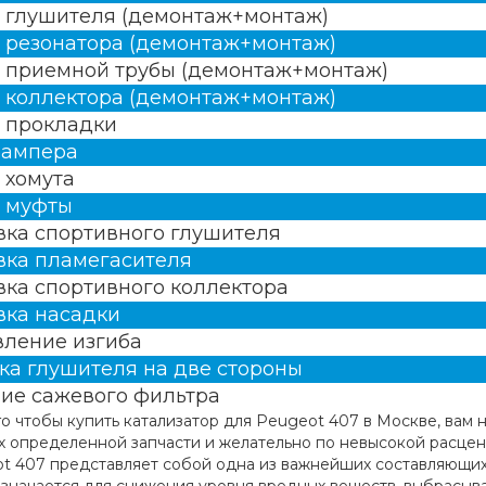
 глушителя (демонтаж+монтаж)
 резонатора (демонтаж+монтаж)
 приемной трубы (демонтаж+монтаж)
 коллектора (демонтаж+монтаж)
 прокладки
бампера
 хомута
 муфты
вка спортивного глушителя
вка пламегасителя
вка спортивного коллектора
вка насадки
вление изгиба
ка глушителя на две стороны
ие сажевого фильтра
го чтобы купить катализатор для Peugeot 407 в Москве, вам н
х определенной запчасти и желательно по невысокой расценке
t 407 представляет собой одна из важнейших составляющих