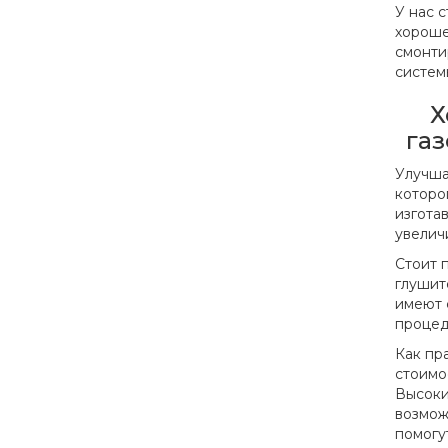
У нас 
хороше
смонти
систем
Х
га
Улучша
которо
изгота
увелич
Стоит п
глушит
имеют 
процед
Как пр
стоимо
Высоки
возмож
помогу