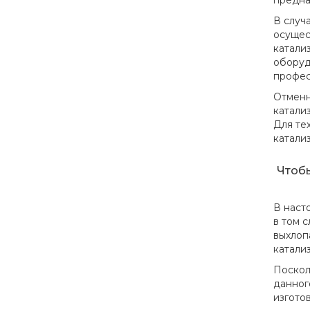
предна
В случ
осущес
катали
оборуд
профес
Отменн
катали
Для те
катали
Чтобы
В наст
в том 
выхлоп
катализ
Поскол
данног
изгото