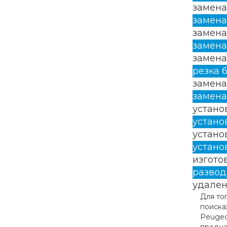
замена
замена
замена
замена
замена
резка 
замена
замена
устано
устано
устано
устано
изгото
развод
удален
Для то
поиска
Peugeo