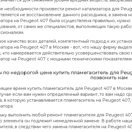
значается для снижения уровня вредных веществ, выбрасыв
ае необходимости произвести ремонт катализатора для Peuge
твляется не восстановление данного расходника, а замена но
затора на Peugeot 407 была осуществлена правильно, нужн
ования, от самих же специалистов, выполняющих такую работ
сионализм.
ое качество всех деталей, компетентный подход к их устано
затора на Peugeot 407 в Москве - вот, что нашу фирму выде
х, кто намеревается действительно усовершенствовать свою
затор на Peugeot 407 с мощными техническими показателями
 по недорогой цене купить пламегаситель для Peug
позвонить нам
оящее время купить пламегаситель для Peugeot 407 в Москв
случае если вам нужен определенный вариант, то вам надо ср
а, в которую устанавливается пламегаситель на Peugeot 407,
атора.
ьку выполнить любой ремонт пламегасителя для Peugeot 407
о элемента он подлежит немедленной замене. В работе наш
вителя, в следствии чего замена пламегасителя на Peugeot 4