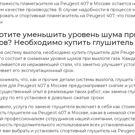
стоимость пламегасителя на Peugeot 407 в Москве остается
м качестве производства. В случае надобности в процессе 
ровать и спортивный пламегаситель на Peugeot 407, что поз
ы.
отите уменьшить уровень шума пр
зов? Необходимо купить глушитель 
я систему выхлопа, необходимо купить глушитель для Peuge
го состоит в снижении уровня шумов при выхлопе газа. Каж
вливается из нержавеющей стали, что заметно улучшает усто
ивает его эксплуатационный срок.
онимать, что, как и прочие детали системы выхлопа, глушить 
еля для Peugeot 407 в Москве предусматривает снятие и ус
существенный опыт в реализации таких работ, как замена глу
уру по его установке в довольно сжатые сроки.
авило, услуга по замене глушителя включает в себя как стои
сть глушителя на Peugeot 407 в Москве, какая в немалой сте
й профессионализм сотрудников нашей компании, осуществл
ность продолжительного использования всех установленных
т вам выбрать и установить спортивный глушитель на Peugeot