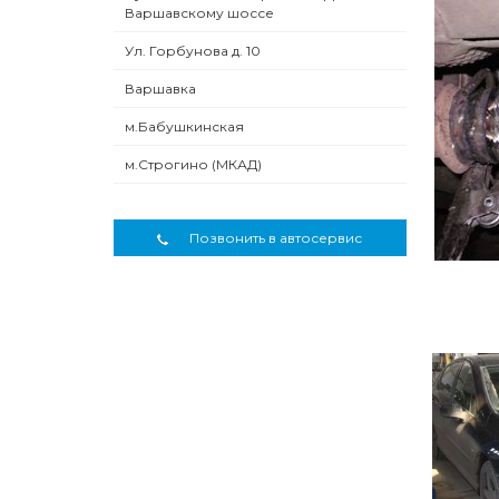
Варшавскому шоссе
Ул. Горбунова д. 10
Варшавка
м.Бабушкинская
м.Строгино (МКАД)
Позвонить в автосервис