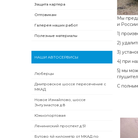
Защита картера
Оптовикам
Мы предл
и России
Галерея наших работ
1) произ
Полезные материалы
2) удали
3) устан
НАШИ АВТОСЕРВИСЫ
4) при н
5) мы мо
Люберцы
глушител
Дмитровское шоссе пересечение с
С полным
МКАД
Новое Измайлово, шоссе
Энтузиастов д 8
Южнопортовая
Лениниский проспект д 51
Бутово 4й километр от МКАД по