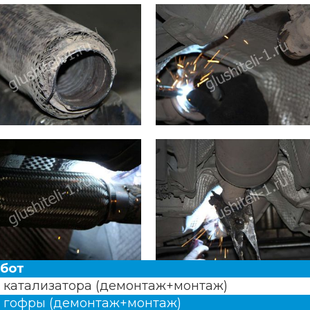
абот
 катализатора (демонтаж+монтаж)
 гофры (демонтаж+монтаж)