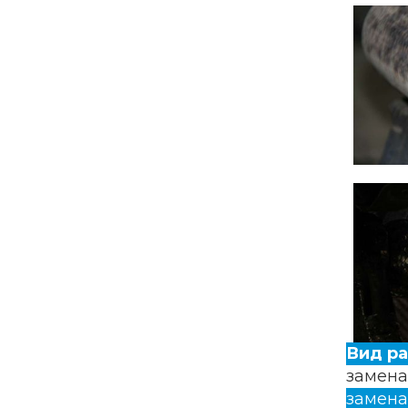
Вид р
замена
замена